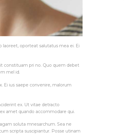
 laoreet, oporteat salutatus mea ei. Ei
ollit constituam pri no. Quo quem debet
em mel id.
vix. Ei ius saepe convenire, malorum
ciderint ex. Ut vitae detracto
m, ex amet quando accommodare qui.
um agam soluta mnesarchum. Sea ne
cum scripta suscipiantur. Posse utinam