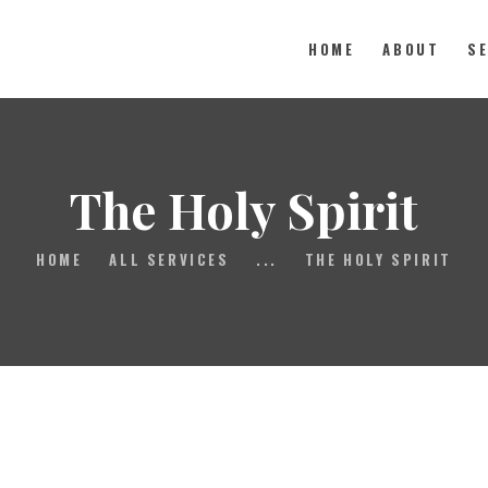
HOME
ABOUT
S
HOME
The Holy Spirit
ABOUT
HOME
ALL SERVICES
...
THE HOLY SPIRIT
SERVE
MEDIA
GIVE
CONTACT