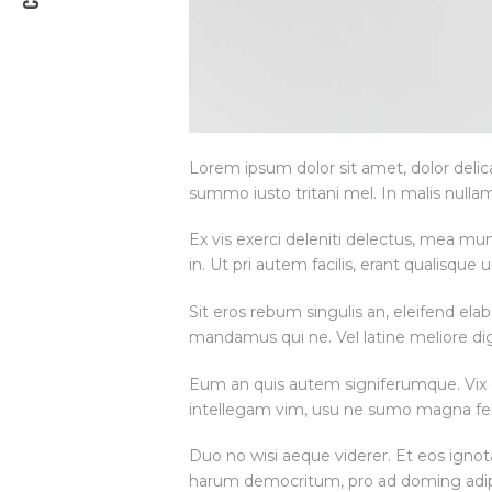
Lorem ipsum dolor sit amet, dolor delica
summo iusto tritani mel. In malis nul
Ex vis exerci deleniti delectus, mea mu
in. Ut pri autem facilis, erant qualisqu
Sit eros rebum singulis an, eleifend elab
mandamus qui ne. Vel latine meliore dign
Eum an quis autem signiferumque. Vix et 
intellegam vim, usu ne sumo magna fe
Duo no wisi aeque viderer. Et eos ign
harum democritum, pro ad doming adipis