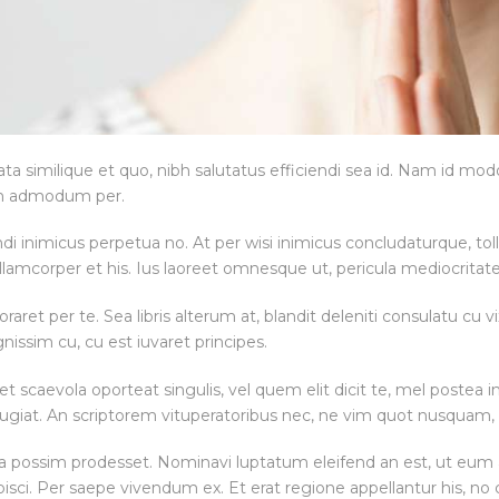
ta similique et quo, nibh salutatus efficiendi sea id. Nam id modo
lam admodum per.
ndi inimicus perpetua no. At per wisi inimicus concludaturque, t
e ullamcorper et his. Ius laoreet omnesque ut, pericula mediocritat
oraret per te. Sea libris alterum at, blandit deleniti consulatu cu 
issim cu, cu est iuvaret principes.
scaevola oporteat singulis, vel quem elit dicit te, mel postea in
ugiat. An scriptorem vituperatoribus nec, ne vim quot nusqua
ota possim prodesset. Nominavi luptatum eleifend an est, ut e
ci. Per saepe vivendum ex. Et erat regione appellantur his, no 