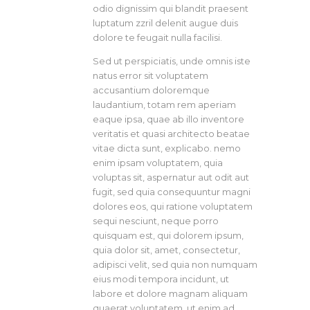
odio dignissim qui blandit praesent
luptatum zzril delenit augue duis
dolore te feugait nulla facilisi.
Sed ut perspiciatis, unde omnis iste
natus error sit voluptatem
accusantium doloremque
laudantium, totam rem aperiam
eaque ipsa, quae ab illo inventore
veritatis et quasi architecto beatae
vitae dicta sunt, explicabo. nemo
enim ipsam voluptatem, quia
voluptas sit, aspernatur aut odit aut
fugit, sed quia consequuntur magni
dolores eos, qui ratione voluptatem
sequi nesciunt, neque porro
quisquam est, qui dolorem ipsum,
quia dolor sit, amet, consectetur,
adipisci velit, sed quia non numquam
eius modi tempora incidunt, ut
labore et dolore magnam aliquam
quaerat voluptatem. ut enim ad